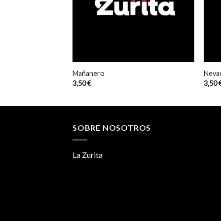
Mañanero
Neva
3,50
€
3,50
SOBRE NOSOTROS
La Zurita