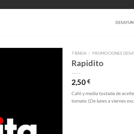
DESAYUN
TIENDA
/
PROMOCIONES DES
Rapidito
2,50
€
Café y media tostada de aceite
tomate. (De lunes a viernes exc