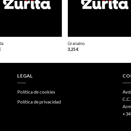
da
Granaíno
€
3,25
€
LEGAL
CO
Política de cookies
Avda
C.C
Política de privacidad
Armi
+34