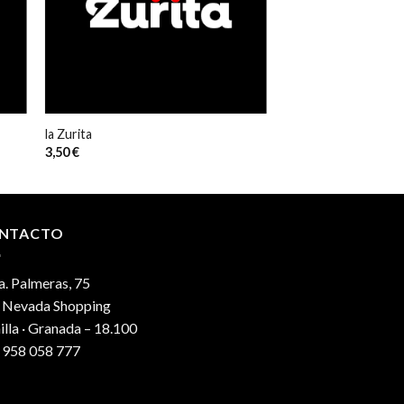
la Zurita
3,50
€
NTACTO
. Palmeras, 75
. Nevada Shopping
lla · Granada – 18.100
 958 058 777