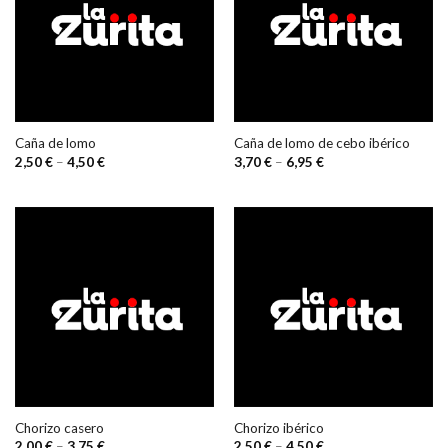
Caña de lomo
Caña de lomo de cebo ibérico
2,50
€
–
4,50
€
3,70
€
–
6,95
€
Chorizo casero
Chorizo ibérico
2,00
€
–
3,75
€
2,50
€
–
4,50
€