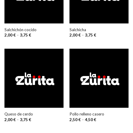
Salchichón cocido
Salchicha
2,00
€
–
3,75
€
2,00
€
–
3,75
€
Queso de cerdo
Pollo relleno casero
2,00
€
–
3,75
€
2,50
€
–
4,50
€