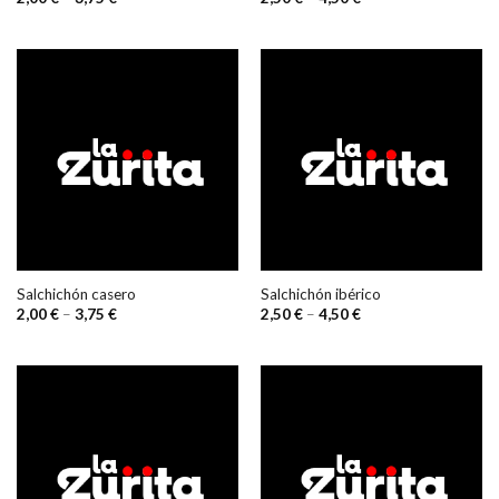
Salchichón casero
Salchichón ibérico
2,00
€
–
3,75
€
2,50
€
–
4,50
€