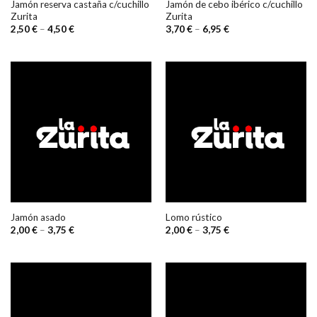
Jamón reserva castaña c/cuchillo
Jamón de cebo ibérico c/cuchillo
Zurita
Zurita
2,50
€
–
4,50
€
3,70
€
–
6,95
€
Jamón asado
Lomo rústico
2,00
€
–
3,75
€
2,00
€
–
3,75
€