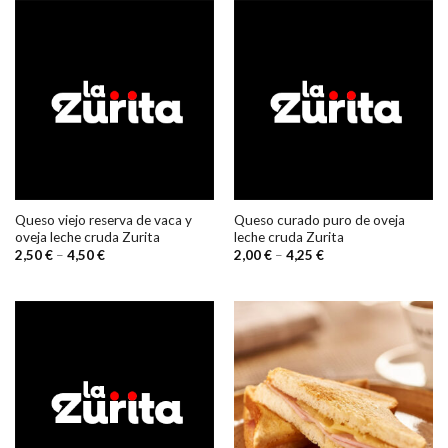
Queso viejo reserva de vaca y
Queso curado puro de oveja
oveja leche cruda Zurita
leche cruda Zurita
2,50
€
–
4,50
€
2,00
€
–
4,25
€