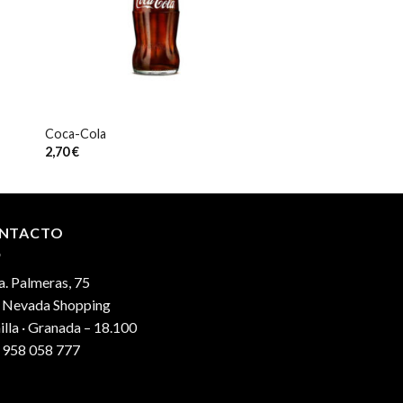
Coca-Cola
2,70
€
NTACTO
. Palmeras, 75
. Nevada Shopping
lla · Granada – 18.100
 958 058 777