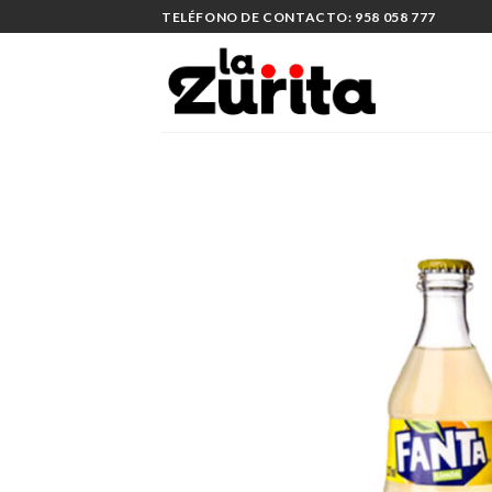
Saltar
TELÉFONO DE CONTACTO: 958 058 777
al
contenido