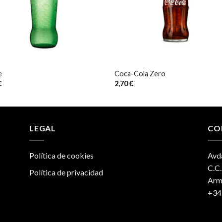
e
Coca-Cola Zero
€
2,70
€
LEGAL
CO
Política de cookies
Avda
C.C
Política de privacidad
Armi
+34